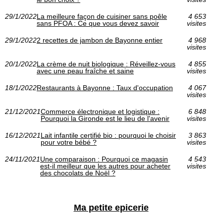
29/1/2022
La meilleure façon de cuisiner sans poêle
4 653
sans PFOA : Ce que vous devez savoir
visites
29/1/2022
2 recettes de jambon de Bayonne entier
4 968
visites
20/1/2022
La crème de nuit biologique : Réveillez-vous
4 855
avec une peau fraîche et saine
visites
18/1/2022
Restaurants à Bayonne : Taux d'occupation
4 067
visites
21/12/2021
Commerce électronique et logistique :
6 848
Pourquoi la Gironde est le lieu de l'avenir
visites
16/12/2021
Lait infantile certifié bio : pourquoi le choisir
3 863
pour votre bébé ?
visites
24/11/2021
Une comparaison : Pourquoi ce magasin
4 543
est-il meilleur que les autres pour acheter
visites
des chocolats de Noël ?
Ma petite epicerie