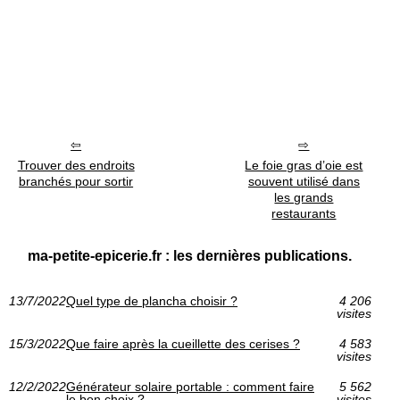
Trouver des endroits
Le foie gras d’oie est
branchés pour sortir
souvent utilisé dans
les grands
restaurants
ma-petite-epicerie.fr : les dernières publications.
13/7/2022
Quel type de plancha choisir ?
4 206
visites
15/3/2022
Que faire après la cueillette des cerises ?
4 583
visites
12/2/2022
Générateur solaire portable : comment faire
5 562
le bon choix ?
visites