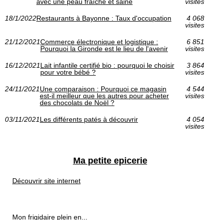
avec une peau fraîche et saine
visites
18/1/2022
Restaurants à Bayonne : Taux d'occupation
4 068
visites
21/12/2021
Commerce électronique et logistique :
6 851
Pourquoi la Gironde est le lieu de l'avenir
visites
16/12/2021
Lait infantile certifié bio : pourquoi le choisir
3 864
pour votre bébé ?
visites
24/11/2021
Une comparaison : Pourquoi ce magasin
4 544
est-il meilleur que les autres pour acheter
visites
des chocolats de Noël ?
03/11/2021
Les différents patés à découvrir
4 054
visites
Ma petite epicerie
Découvrir site internet
Mon frigidaire plein en...