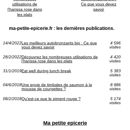
utilisations de
Ce que vous devez
l'harissa rose dans
savoir
les plats
ma-petite-epicerie.fr : les dernières publications.
14/4/2022
Les meilleurs autobronzants bio : Ce que
4 596
vous devez savoir
visites
28/2/2022
Découvrez les nombreuses utilisations de
4 420
l'harissa rose dans les plats
visites
31/1/2019
Eat well during lunch break
5 383
visites
04/6/2018
Une envie de timbales de saumon à la
8 986
mousse de courgettes ?
visites
08/2/2018
Qu'est-ce que le piment rouge ?
5 174
visites
Ma petite epicerie