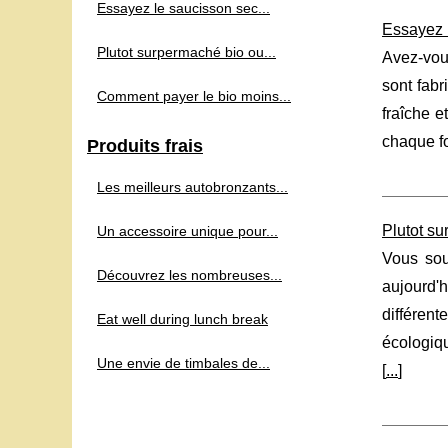
Essayez le saucisson sec...
Essayez l
Plutot surpermaché bio ou...
Avez-vou
sont fabr
Comment payer le bio moins...
fraîche e
chaque fo
Produits frais
Les meilleurs autobronzants...
Plutot su
Un accessoire unique pour...
Vous sou
Découvrez les nombreuses...
aujourd'
différen
Eat well during lunch break
écologiq
Une envie de timbales de...
[
...
]