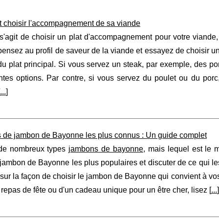
choisir l'accompagnement de sa viande
 s'agit de choisir un plat d'accompagnement pour votre viande,
pensez au profil de saveur de la viande et essayez de choisir
u plat principal. Si vous servez un steak, par exemple, des p
entes options. Par contre, si vous servez du poulet ou du por
...
]
s de jambon de Bayonne les plus connus : Un guide complet
e de nombreux types
jambons de bayonne
, mais lequel est le m
jambon de Bayonne les plus populaires et discuter de ce qui l
sur la façon de choisir le jambon de Bayonne qui convient à vo
 repas de fête ou d'un cadeau unique pour un être cher, lisez [
...
]