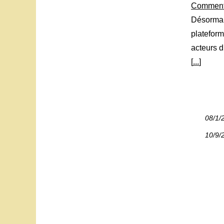
Comment 
Désormai
plateform
acteurs d
[
...
]
08/1/
10/9/