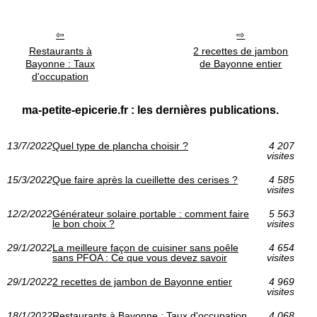
Restaurants à
2 recettes de jambon
Bayonne : Taux
de Bayonne entier
d'occupation
ma-petite-epicerie.fr : les dernières publications.
13/7/2022
Quel type de plancha choisir ?
4 207
visites
15/3/2022
Que faire après la cueillette des cerises ?
4 585
visites
12/2/2022
Générateur solaire portable : comment faire
5 563
le bon choix ?
visites
29/1/2022
La meilleure façon de cuisiner sans poêle
4 654
sans PFOA : Ce que vous devez savoir
visites
29/1/2022
2 recettes de jambon de Bayonne entier
4 969
visites
18/1/2022
Restaurants à Bayonne : Taux d'occupation
4 068