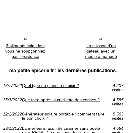
3 aliments halal dont
La cuisson d'un
vous ne soupçonniez
gâteau avec un
pas l'existence
moule à manqué
ma-petite-epicerie.fr : les dernières publications.
13/7/2022
Quel type de plancha choisir ?
4 207
visites
15/3/2022
Que faire après la cueillette des cerises ?
4 585
visites
12/2/2022
Générateur solaire portable : comment faire
5 563
le bon choix ?
visites
29/1/2022
La meilleure façon de cuisiner sans poêle
4 654
sans PFOA : Ce que vous devez savoir
visites