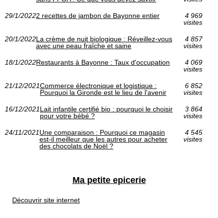
29/1/2022
2 recettes de jambon de Bayonne entier
4 969
visites
20/1/2022
La crème de nuit biologique : Réveillez-vous
4 857
avec une peau fraîche et saine
visites
18/1/2022
Restaurants à Bayonne : Taux d'occupation
4 069
visites
21/12/2021
Commerce électronique et logistique :
6 852
Pourquoi la Gironde est le lieu de l'avenir
visites
16/12/2021
Lait infantile certifié bio : pourquoi le choisir
3 864
pour votre bébé ?
visites
24/11/2021
Une comparaison : Pourquoi ce magasin
4 545
est-il meilleur que les autres pour acheter
visites
des chocolats de Noël ?
Ma petite epicerie
Découvrir site internet