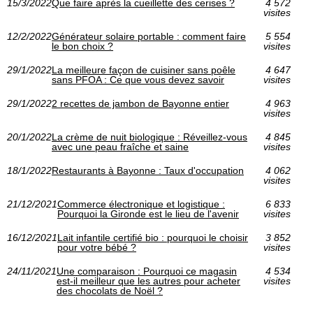
15/3/2022
Que faire après la cueillette des cerises ?
4 572
visites
12/2/2022
Générateur solaire portable : comment faire
5 554
le bon choix ?
visites
29/1/2022
La meilleure façon de cuisiner sans poêle
4 647
sans PFOA : Ce que vous devez savoir
visites
29/1/2022
2 recettes de jambon de Bayonne entier
4 963
visites
20/1/2022
La crème de nuit biologique : Réveillez-vous
4 845
avec une peau fraîche et saine
visites
18/1/2022
Restaurants à Bayonne : Taux d'occupation
4 062
visites
21/12/2021
Commerce électronique et logistique :
6 833
Pourquoi la Gironde est le lieu de l'avenir
visites
16/12/2021
Lait infantile certifié bio : pourquoi le choisir
3 852
pour votre bébé ?
visites
24/11/2021
Une comparaison : Pourquoi ce magasin
4 534
est-il meilleur que les autres pour acheter
visites
des chocolats de Noël ?