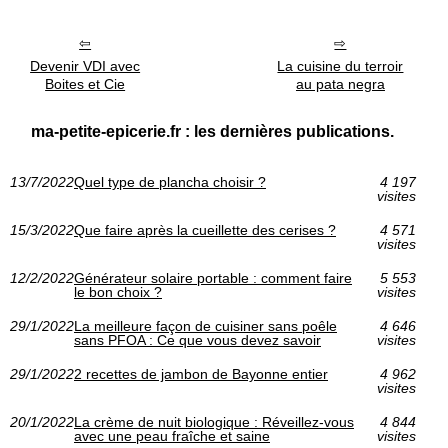
Devenir VDI avec
La cuisine du terroir
Boites et Cie
au pata negra
ma-petite-epicerie.fr : les dernières publications.
13/7/2022
Quel type de plancha choisir ?
4 197
visites
15/3/2022
Que faire après la cueillette des cerises ?
4 571
visites
12/2/2022
Générateur solaire portable : comment faire
5 553
le bon choix ?
visites
29/1/2022
La meilleure façon de cuisiner sans poêle
4 646
sans PFOA : Ce que vous devez savoir
visites
29/1/2022
2 recettes de jambon de Bayonne entier
4 962
visites
20/1/2022
La crème de nuit biologique : Réveillez-vous
4 844
avec une peau fraîche et saine
visites