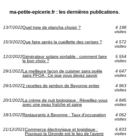
ma-petite-epicerie.fr : les dernières publications.
13/7/2022
Quel type de plancha choisir ?
4 198
visites
15/3/2022
Que faire après la cueillette des cerises ?
4 572
visites
12/2/2022
Générateur solaire portable : comment faire
5 554
le bon choix ?
visites
29/1/2022
La meilleure façon de cuisiner sans poêle
4 647
sans PFOA : Ce que vous devez savoir
visites
29/1/2022
2 recettes de jambon de Bayonne entier
4 963
visites
20/1/2022
La crème de nuit biologique : Réveillez-vous
4 845
avec une peau fraîche et saine
visites
18/1/2022
Restaurants à Bayonne : Taux d'occupation
4 062
visites
21/12/2021
Commerce électronique et logistique :
6 833
Pourquoi la Gironde est le lieu de l'avenir
visites